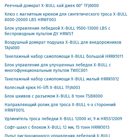
Реечный домкрат X-BULL хай джек 60" TFJ6000
Клюз с магнитным крюком для синтетического троса X-BULL
8000-20000 LBS HRWF003
Блок управления лебедкой X-BULL 9500-13000 LBS с
беспроводным пультом ДУ HRWST
Воздушный домкрат подушка X-BULL для внедорожников
TAJ4000
Такелажный набор самопомощи X-BULL большой HRRK1011
Блок управления для улучшенных лебедок X-BULL с
многофункциональным пультом TWEC001
Такелажный набор самопомощи X-BULL малый HRRK1012
Колесный крюк Hi-lift X-BULL TFJA003
Блок шкивов с разъемом X-BULL 8 тонн TSB8000
Направляющий ролик для троса X-BULL 4-х сторонний
HRWF001L
Удлинитель троса лебедки X-BULL 12000 кг, 9 м HRSS12009
Софт-шакл с блоком X-BULL 12 мм, 15 тонн HRRK1013
Пульт дистанционного управления лебедкой X-BULL