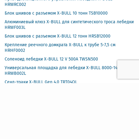
HRWRC002
Блок шкивов с разъемом X-BULL 10 тонн TSB10000
Алюминиевый клюз X-BULL для синтетического троса лебедки
HRWF003L
Блок шкивов с разъемом X-BULL 12 тонн HRSB12000
Крепление реечного домкрата X-BULL к трубе 5-7,5 см
HRHF0002
Соленоид лебедки X-BULL 12 V 500А TWSN500
Универсальная площадка для лебедки X-BULL 8000-14500 LBS
HRWB002L
Сенд-траки X-BULL Gen 4.0 TRT04OL
Сенд-траки X-BULL Gen 4.0 TRT04BK
Сенд-траки X-BULL Gen 4.0 TRT04OR
Сенд-траки X-BULL Gen 4.0 TRT04RD
Переносная площадка для лебедки X-BULL 8000-14500 LBS
HRWB001L
Динамический рывковый трос X-BULL 24000LBS 22мм, 6м
HRTR24006