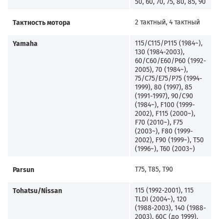
50, 60, 70, 75, 80, 85, 90
Тактность мотора
2 тактный, 4 тактный
Yamaha
115/C115/P115 (1984~),
130 (1984-2003),
60/C60/E60/P60 (1992-
2005), 70 (1984~),
75/C75/E75/P75 (1994-
1999), 80 (1997), 85
(1991-1997), 90/C90
(1984~), F100 (1999-
2002), F115 (2000~),
F70 (2010~), F75
(2003~), F80 (1999-
2002), F90 (1999~), T50
(1996~), T60 (2003~)
Parsun
T75, T85, T90
Tohatsu/Nissan
115 (1992-2001), 115
TLDI (2004~), 120
(1988-2003), 140 (1988-
2003), 60C (до 1999),