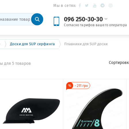
Мы в сетях:
096 250-30-30
Согласно тарифов вашего оператора
е
Доски для SUP серфинга
Плавники для SUP доски
Сортировк
ы для 5 товаров
-
211
грн