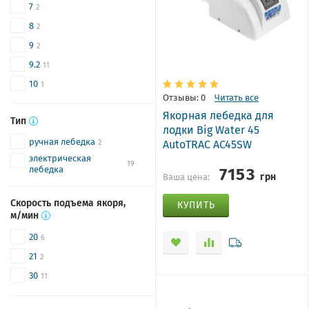
7
2
8
2
9
2
9.2
11
10
1
Отзывы: 0
Читать все
Якорная лебедка для
Тип
лодки Big Water 45
ручная лебедка
AutoTRAC AC45SW
2
электрическая
19
7153
лебедка
грн
Ваша цена:
Скорость подъема якоря,
КУПИТЬ
м/мин
20
6
21
2
30
11