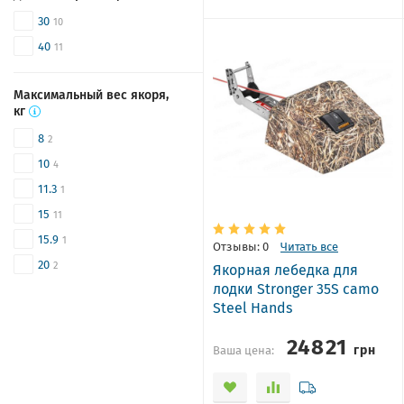
30
10
40
11
Максимальный вес якоря,
кг
8
2
10
4
11.3
1
15
11
15.9
1
Отзывы: 0
Читать все
20
2
Якорная лебедка для
лодки Stronger 35S camo
Steel Hands
24821
грн
Ваша цена: