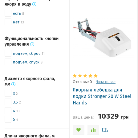
якоря в воду
есть
8
нет
13
Функциональность кнопки
управления
подъем, сброс
11
подъем, спуск
8
Диаметр якорного фала,
Отзывы: 0
Читать все
мм
Якорная лебедка для
3
2
лодки Stronger 20 W Steel
Hands
3,5
2
4
13
10329
грн
Ваша цена:
5
4
Длина якорного фала, м