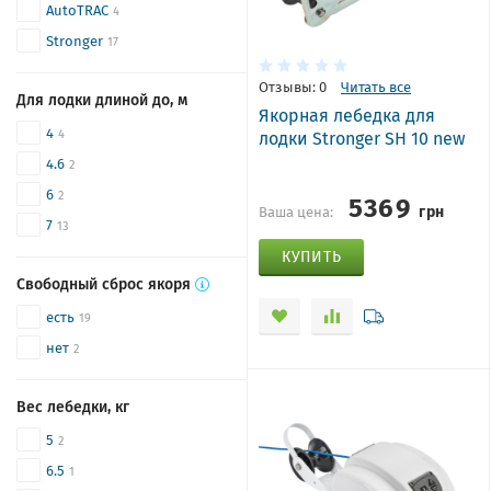
AutoTRAC
4
Stronger
17
Отзывы: 0
Читать все
Для лодки длиной до, м
Якорная лебедка для
4
лодки Stronger SH 10 new
4
4.6
2
6
5369
2
грн
Ваша цена:
7
13
КУПИТЬ
Свободный сброс якоря
есть
19
нет
2
Вес лебедки, кг
5
2
6.5
1