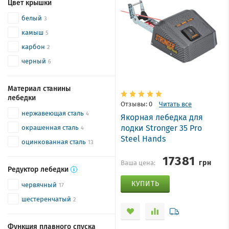
Цвет крышки
белый
3
камыш
5
карбон
2
черный
6
Материал станины
лебедки
Отзывы: 0
Читать все
нержавеющая сталь
4
Якорная лебедка для
лодки Stronger 35 Pro
окрашенная сталь
4
Steel Hands
оцинкованная сталь
13
17381
грн
Ваша цена:
Редуктор лебедки
КУПИТЬ
червячный
17
шестеренчатый
2
Функция плавного спуска