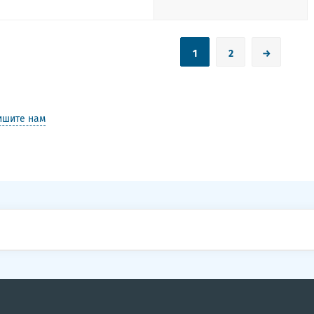
1
2
→
ишите нам