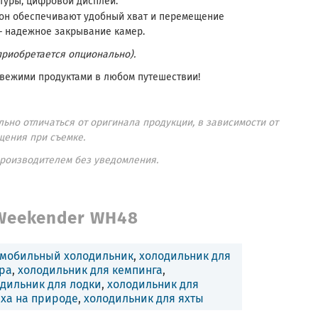
туры, цифровой дисплей.
рон обеспечивают удобный хват и перемещение
– надежное закрывание камер.
приобретается опционально).
вежими продуктами в любом путешествии!
ьно отличаться от оригинала продукции, в зависимости от
щения при съемке.
производителем без уведомления.
Weekender WH48
омобильный холодильник
,
холодильник для
ра
,
холодильник для кемпинга
,
дильник для лодки
,
холодильник для
ха на природе
,
холодильник для яхты