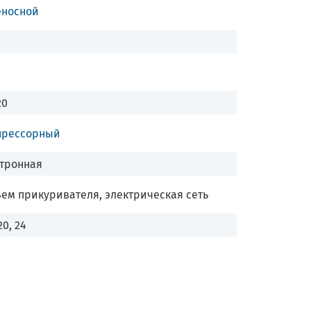
еносной
20
прессорный
тронная
ем прикуривателя, электрическая сеть
20, 24