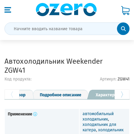
Автохолодильник Weekender
ZGW41
Код продукта:
Артикул:
ZGW41
Обзор
Подробное описание
Характеристики
Применение
автомобильный
холодильник
,
холодильник для
катера
,
холодильник