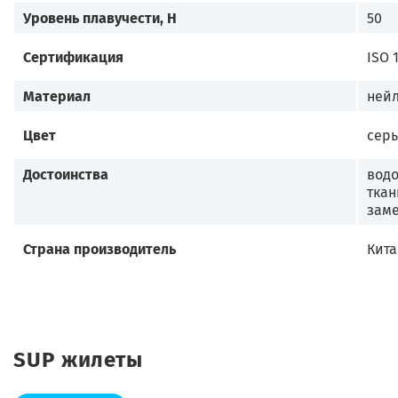
Уровень плавучести, Н
50
Сертификация
ISO 
Материал
ней
Цвет
сер
Достоинства
водо
ткан
заме
Страна производитель
Кит
SUP жилеты