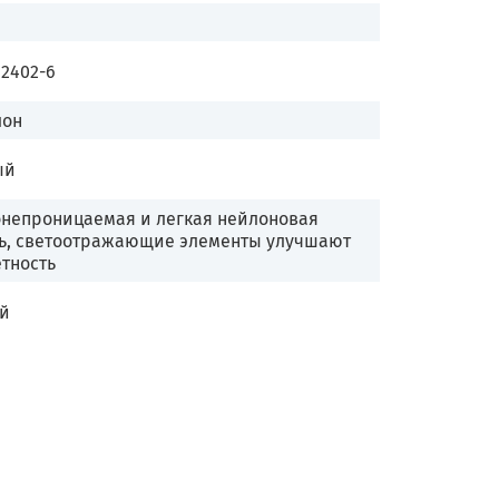
12402-6
лон
ый
непроницаемая и легкая нейлоновая
ь, светоотражающие элементы улучшают
тность
ай