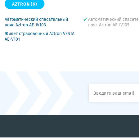
AZTRON
(6)
Автоматический спасательный
Автоматический спасат
пояс Aztron AE-IV103
пояс Aztron AE-IV105
Жилет страховочный Aztron VESTA
AE-V101