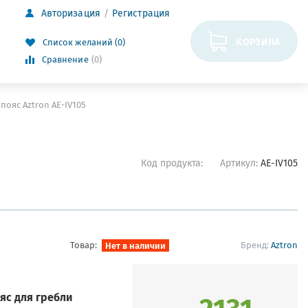
Авторизация
Регистрация
КОРЗИНА
Список желаний (0)
Сравнение
(0)
ояс Aztron AE-IV105
Код продукта:
Артикул:
AE-IV105
Товар:
Нет в наличии
Бренд:
Aztron
2131
яс для гребли