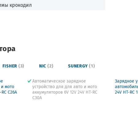
имы крокодил
тора
FISHER
(3)
NIC
(2)
SUNERGY
(1)
ое
Автоматическое зарядное
Зарядное у
 и мото
устройство для для авто и мото
автомобиль
-RC C26A
аккумуляторов 6V 12V 24V HT-RC
24V HT-RC 
C30A