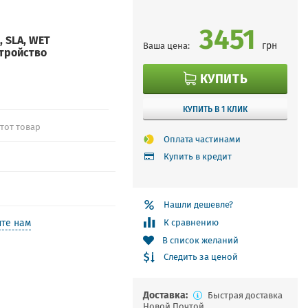
3451
4, SLA, WET
грн
Ваша цена:
стройство
КУПИТЬ
КУПИТЬ В 1 КЛИК
этот товар
Оплата частинами
Купить в кредит
Нашли дешевле?
те нам
К сравнению
В список желаний
Следить за ценой
Доставка:
Быстрая доставка
Новой Почтой