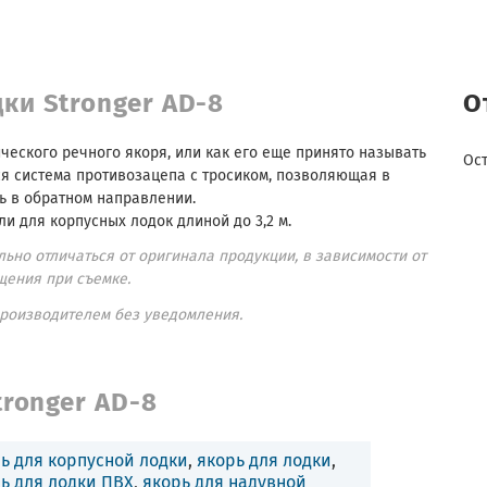
ки Stronger AD-8
О
ического речного якоря, или как его еще принято называть
Ос
я система противозацепа с тросиком, позволяющая в
ь в обратном направлении.
ли для корпусных лодок длиной до 3,2 м.
ьно отличаться от оригинала продукции, в зависимости от
щения при съемке.
производителем без уведомления.
tronger AD-8
ь для корпусной лодки
,
якорь для лодки
,
ь для лодки ПВХ
,
якорь для надувной