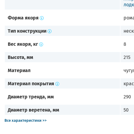
лод
Форма якоря
ром
Тип конструкции
нес
Вес якоря, кг
8
Высота, мм
215
Материал
чугу
Материал покрытия
крас
Диаметр тренда, мм
290
Диаметр веретена, мм
50
Все характеристики >>