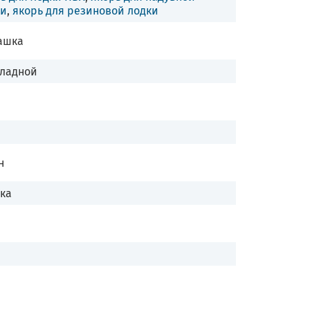
ки
,
якорь для резиновой лодки
ашка
кладной
н
ка