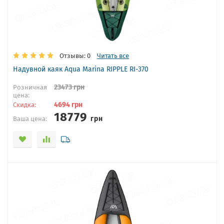
Отзывы: 0
Читать все
Надувной каяк Aqua Marina RIPPLE RI-370
23473
грн
Розничная
цена:
4694
грн
Скидка:
18779
грн
Ваша цена: