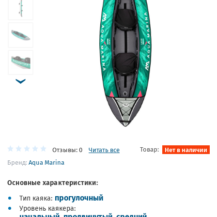
Товар:
Нет в наличии
Отзывы: 0
Читать все
Бренд:
Aqua Marina
Основные характеристики:
прогулочный
Тип каяка
Уровень каякера
начальный
,
продвинутый
,
средний