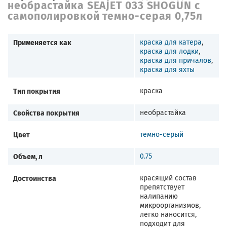
необрастайка SEAJET 033 SHOGUN с
самополировкой темно-серая 0,75л
Применяется как
краска для катера
,
краска для лодки
,
краска для причалов
,
краска для яхты
Тип покрытия
краска
Свойства покрытия
необрастайка
Цвет
темно-серый
Объем, л
0.75
Достоинства
красящий состав
препятствует
налипанию
микроорганизмов,
легко наносится,
подходит для