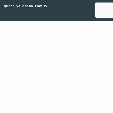
Днепр, ул. Ивана Эзау, 15
2018-2024 |
OZERO.UA
— Все права защищены.
СВЯЖИТЕСЬ С НАМИ
+38 096 250-30-30
+38 066 250-30-30
+38 093 250-30-30
info@ozero.ua
ПОЛЕЗНЫЕ ССЫЛКИ
О нас
Контакты