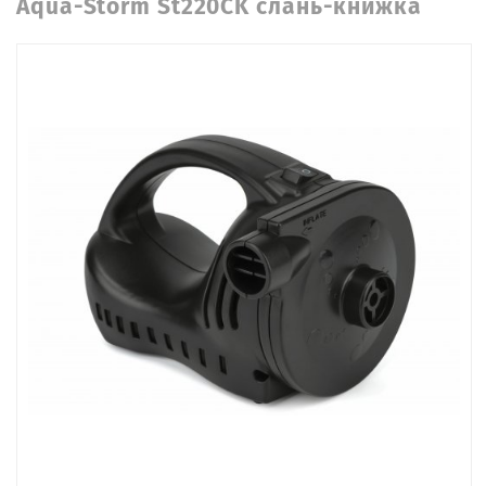
Aqua-Storm St220CK слань-книжка