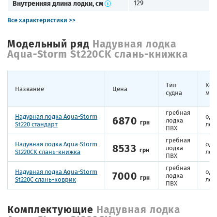
Внутренняя длина лодки, см
129
Все характеристики >>
Модельный ряд
Надувная лодка
Aqua-Storm St220CK слань-книжка
Тип
Кол
Название
Цена
судна
мес
гребная
Надувная лодка Aqua-Storm
одн
6870
лодка
грн
St220 стандарт
лод
ПВХ
гребная
Надувная лодка Aqua-Storm
одн
8533
лодка
грн
St220CK слань-книжка
лод
ПВХ
гребная
Надувная лодка Aqua-Storm
одн
7000
лодка
грн
St220C слань-коврик
лод
ПВХ
Комплектующие
Надувная лодка