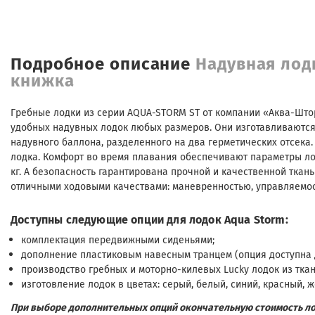
Подробное описание
Надувная лод
книжка
Гребные лодки из серии AQUA-STORM ST от компании «Аква-Шт
удобных надувных лодок любых размеров. Они изготавливаются
надувного баллона, разделенного на два герметических отсека.
лодка. Комфорт во время плавания обеспечивают параметры лод
кг. А безопасность гарантирована прочной и качественной ткань
отличными ходовыми качествами: маневренностью, управляемост
Доступны следующие опции для лодок Aqua Storm:
комплектация передвижными сиденьями;
дополнение пластиковым навесным транцем (опция доступна д
производство гребных и моторно-килевых Lucky лодок из ткан
изготовление лодок в цветах: серый, белый, синий, красный,
При выборе дополнительных опций окончательную стоимость ло