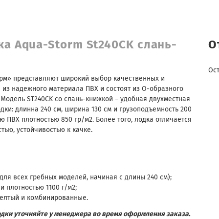
ка Aqua-Storm St240CK слань-
О
Ос
орм» представляют широкий выбор качественных и
 из надежного материала ПВХ и состоят из О-образного
 Модель ST240CK со слань-книжкой – удобная двухместная
ки: длинна 240 см, ширина 130 см и грузоподъемность 200
ю ПВХ плотностью 850 гр/м2. Более того, лодка отличается
ью, устойчивостью к качке.
ля всех гребных моделей, начиная с длины 240 см);
и плотностью 1100 г/м2;
 желтый и комбинированные.
дки уточняйте у менеджера во время оформления заказа.