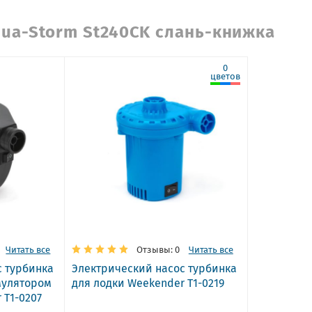
qua-Storm St240CK слань-книжка
0
цветов
Читать все
Отзывы: 0
Читать все
с турбинка
Электрический насос турбинка
мулятором
для лодки Weekender T1-0219
 T1-0207