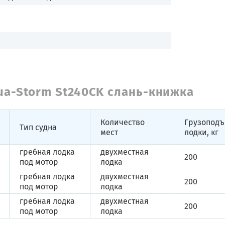
ua-Storm St240CK слань-книжка
Количество
Грузоподъ
Тип судна
мест
лодки, кг
гребная лодка
двухместная
200
под мотор
лодка
гребная лодка
двухместная
200
под мотор
лодка
гребная лодка
двухместная
200
под мотор
лодка