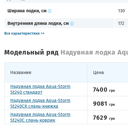
Ширина лодки, см
130
Внутренняя длина лодки, см
172
Все характеристики >>
Модельный ряд
Надувная лодка Aq
Название
Цена
Надувная лодка Aqua-Storm
7400
грн
St240 стандарт
Надувная лодка Aqua-Storm
9081
грн
St240CK слань-книжка
Надувная лодка Aqua-Storm
7629
грн
St240C слань-коврик