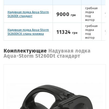
гребная
Надувная лодка Aqua-Storm
лодка
дв
9000
грн
St260Dt стандарт
под
ло
мотор
гребная
Надувная лодка Aqua-Storm
лодка
дв
11324
грн
St260DtCK слань-книжка
под
ло
мотор
Комплектующие
Надувная лодка
Aqua-Storm St260Dt стандарт