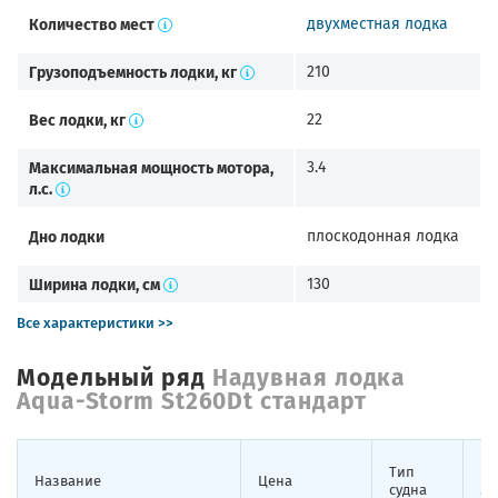
Количество мест
двухместная лодка
Грузоподъемность лодки, кг
210
Вес лодки, кг
22
Максимальная мощность мотора,
3.4
л.с.
Дно лодки
плоскодонная лодка
Ширина лодки, см
130
Все характеристики >>
Модельный ряд
Надувная лодка
Aqua-Storm St260Dt стандарт
Тип
Ко
Название
Цена
судна
ме