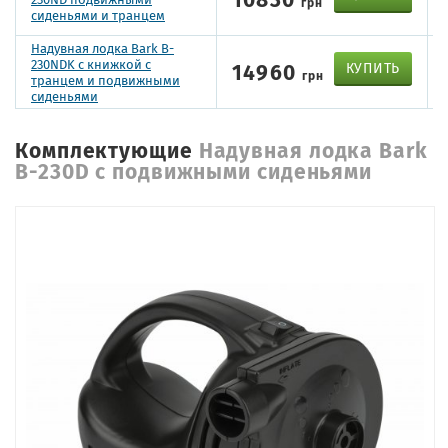
грн
сиденьями и транцем
Надувная лодка Bark B-
230NDK с книжкой с
14960
КУПИТЬ
грн
транцем и подвижными
сиденьями
Комплектующие
Надувная лодка Bark
B-230D с подвижными сиденьями