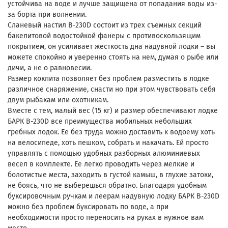
устойчива на воде и лучше защищена от попадания воды из-
за борта при волнении.
Сланевый настил B-230D состоит из трех съемных секций
бакелитовой водостойкой фанеры с противоскользящим
покрытием, он усиливает жесткость дна надувной лодки – вы
можете спокойно и уверенно стоять на нем, думая о рыбе или
дичи, а не о равновесии.
Размер кокпита позволяет без проблем разместить в лодке
различное снаряжение, снасти но при этом чувствовать себя
двум рыбакам или охотникам.
Вместе с тем, малый вес (15 кг) и размер обеспечивают лодке
БАРК B-230D все преимущества мобильных небольших
гребных лодок. Ее без труда можно доставить к водоему хоть
на велосипеде, хоть пешком, собрать и накачать. Ей просто
управлять с помощью удобных разборных алюминиевых
весел в комплекте. Ее легко проводить через мелкие и
болотистые места, заходить в густой камыш, в глухие затоки,
не боясь, что не выберешься обратно. Благодаря удобным
буксировочным ручкам и леерам надувную лодку БАРК B-230D
можно без проблем буксировать по воде, а при
необходимости просто переносить на руках в нужное вам