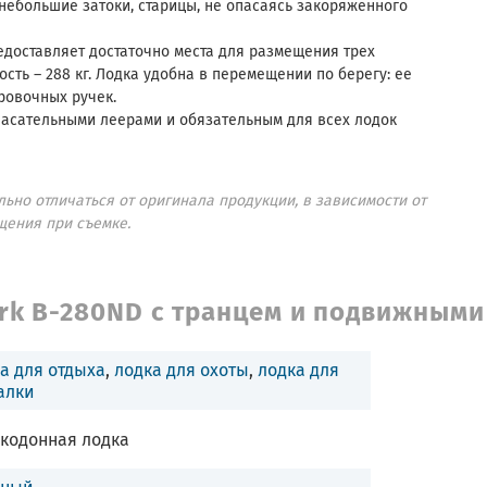
небольшие затоки, старицы, не опасаясь закоряженного
едоставляет достаточно места для размещения трех
ть – 288 кг. Лодка удобна в перемещении по берегу: ее
ровочных ручек.
асательными леерами и обязательным для всех лодок
ьно отличаться от оригинала продукции, в зависимости от
щения при съемке.
rk B-280ND с транцем и подвижными
а для отдыха
,
лодка для охоты
,
лодка для
алки
кодонная лодка
еный