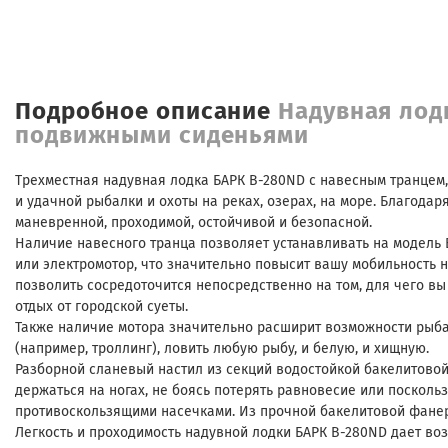
Подробное описание
Надувная лод
подвижными сиденьями
Трехместная надувная лодка БАРК B-280ND с навесным транцем
и удачной рыбалки и охоты на реках, озерах, на море. Благодар
маневренной, проходимой, остойчивой и безопасной.
Наличие навесного транца позволяет устанавливать на модель 
или электромотор, что значительно повысит вашу мобильность 
позволить сосредоточится непосредственно на том, для чего вы 
отдых от городской суеты.
Также наличие мотора значительно расширит возможности рыба
(например, троллинг), ловить любую рыбу, и белую, и хищную.
Разборной сланевый настил из секций водостойкой бакелитовой
держаться на ногах, не боясь потерять равновесие или посколь
противоскользящими насечками. Из прочной бакелитовой фанеры
Легкость и проходимость надувной лодки БАРК B-280ND дает во