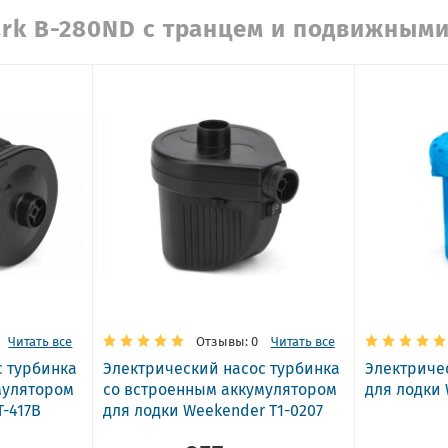
ark B-280ND с транцем и подвижным
Читать все
Отзывы: 0
Читать все
с турбинка
Электрический насос турбинка
Электриче
мулятором
со встроенным аккумулятором
для лодки 
T-417B
для лодки Weekender T1-0207