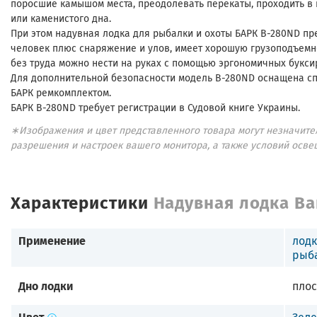
поросшие камышом места, преодолевать перекаты, проходить в 
или каменистого дна.
При этом надувная лодка для рыбалки и охоты БАРК B-280ND пр
человек плюс снаряжение и улов, имеет хорошую грузоподъемнос
без труда можно нести на руках с помощью эргономичных букси
Для дополнительной безопасности модель B-280ND оснащена сп
БАРК ремкомплектом.
БАРК B-280ND требует регистрации в Судовой книге Украины.
∗Изображения и цвет представленного товара могут незначител
разрешения и настроек вашего монитора, а также условий осве
Характеристики
Надувная лодка Ba
Применение
лодк
рыб
Дно лодки
плос
Цвет
Зел