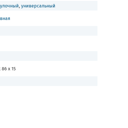
гулочный
,
универсальный
увная
0
 86 x 15