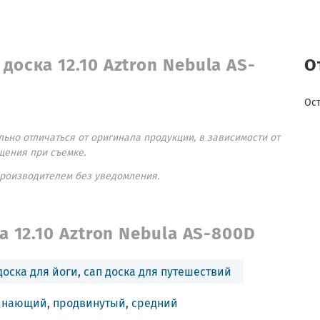
доска 12.10 Aztron Nebula AS-
О
Ос
ьно отличаться от оригинала продукции, в зависимости от
щения при съемке.
производителем без уведомления.
 12.10 Aztron Nebula AS-800D
доска для йоги
,
сап доска для путешествий
инающий
,
продвинутый
,
средний