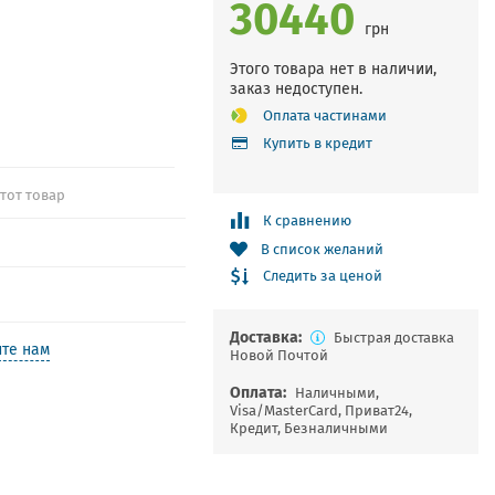
30440
грн
Этого товара нет в наличии,
заказ недоступен.
Оплата частинами
Купить в кредит
этот товар
К сравнению
В список желаний
Следить за ценой
Доставка:
Быстрая доставка
те нам
Новой Почтой
Оплата:
Наличными,
Visa/MasterCard, Приват24,
Кредит, Безналичными