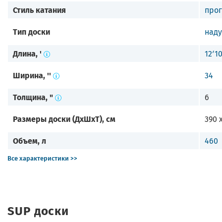
Стиль катания
про
Тип доски
над
Длина, '
12ʹ1
Ширина, ''
34
Толщина, "
6
Размеры доски (ДхШхТ), см
390 x
Объем, л
460
Все характеристики >>
SUP доски