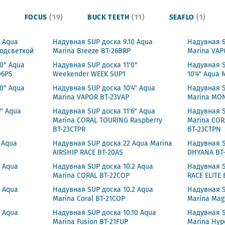
)
FOCUS
(19)
BUCK TEETH
(11)
SEAFLO
(1)
4 Aqua
Надувная SUP доска 9.10 Aqua
Надувная S
подсветкой
Marina Breeze BT-26BRP
Marina VAP
0" Aqua
Надувная SUP доска 11'0"
Надувная S
06PS
Weekender WEEK SUP1
10'4" Aqua
0" Aqua
Надувная SUP доска 10'4" Aqua
Надувная S
Marina VAPOR BT-23VAP
Marina MO
" Aqua
Надувная SUP доска 11'6" Aqua
Надувная S
Marina CORAL TOURING Raspberry
Marina COR
BT-23CTPR
BT-23CTPN
 Aqua
Надувная SUP доска 22 Aqua Marina
Надувная S
AIRSHIP RACE BT-20AS
DHYANA BT
6 Aqua
Надувная SUP доска 10.2 Aqua
Надувная S
Marina CORAL BT-22COP
RACE ELITE 
6 Aqua
Надувная SUP доска 10.2 Aqua
Надувная S
Marina Coral BT-21COP
Marina Ma
4 Aqua
Надувная SUP доска 10.10 Aqua
Надувная S
Marina Fusion BT-21FUP
Marina Hyp