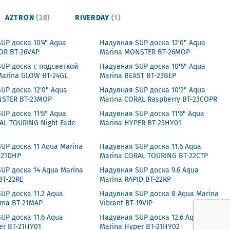
AZTRON
(28)
RIVERDAY
(1)
UP доска 10'4" Aqua
Надувная SUP доска 12'0" Aqua
OR BT-26VAP
Marina MONSTER BT-26MOP
UP доска с подсветкой
Надувная SUP доска 10'6" Aqua
 Marina GLOW BT-24GL
Marina BEAST BT-23BEP
UP доска 12'0" Aqua
Надувная SUP доска 10'2" Aqua
NSTER BT-23MOP
Marina CORAL Raspberry BT-23COPR
UP доска 11'6" Aqua
Надувная SUP доска 11'6" Aqua
AL TOURING Night Fade
Marina HYPER BT-23HY01
UP доска 11 Aqua Marina
Надувная SUP доска 11.6 Aqua
-21DHP
Marina CORAL TOURING BT-22CTP
UP доска 14 Aqua Marina
Надувная SUP доска 9.6 Aqua
BT-22RE
Marina RAPID BT-22RP
UP доска 11.2 Aqua
Надувная SUP доска 8 Aqua Marina
gma BT-21MAP
Vibrant BT-19VIP
UP доска 11.6 Aqua
Надувная SUP доска 12.6 Aqua
er BT-21HY01
Marina Hyper BT-21HY02