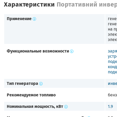
Характеристики
Портативний инвер
Применение
гене
гене
на п
элек
эле
Функциональные возможности
заря
устр
под
кон
под
Тип генератора
инв
Рекомендуемое топливо
бенз
Номинальная мощность, кВт
1.9