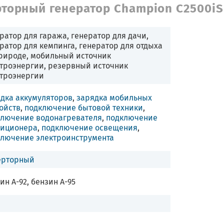
торный генератор Champion C2500iS
ратор для гаража, генератор для дачи,
ратор для кемпинга, генератор для отдыха
рироде, мобильный источник
троэнергии, резервный источник
ктроэнергии
дка аккумуляторов
,
зарядка мобильных
ойств
,
подключение бытовой техники
,
ключение водонагревателя
,
подключение
диционера
,
подключение освещения
,
ключение электроинструмента
ерторный
ин А-92, бензин А-95