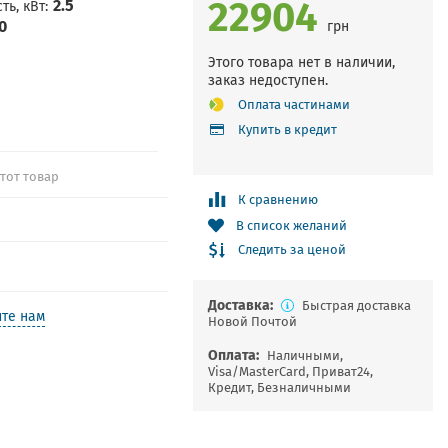
22904
2.5
ть, кВт
0
грн
Этого товара нет в наличии,
заказ недоступен.
Оплата частинами
Купить в кредит
этот товар
К сравнению
В список желаний
Следить за ценой
Доставка:
Быстрая доставка
те нам
Новой Почтой
Оплата:
Наличными,
Visa/MasterCard, Приват24,
Кредит, Безналичными