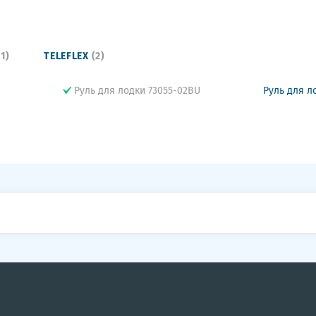
11)
TELEFLEX
(2)
Руль для лодки 73055-02BU
Руль для л