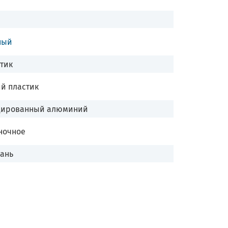
ный
тик
й пластик
дированный алюминий
ночное
ань