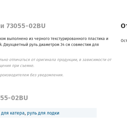
ки 73055-02BU
О
ном выполнено из черного текстурированного пластика и
Ос
. Двухцветный руль диаметром 34 см совместим для
ьно отличаться от оригинала продукции, в зависимости от
щения при съемке.
производителем без уведомления.
055-02BU
 для катера
,
руль для лодки