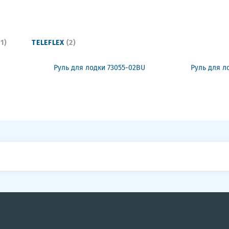
11)
TELEFLEX
(2)
Руль для лодки 73055-02BU
Руль для л