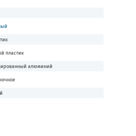
ный
тик
й пластик
дированный алюминий
ночное
ай