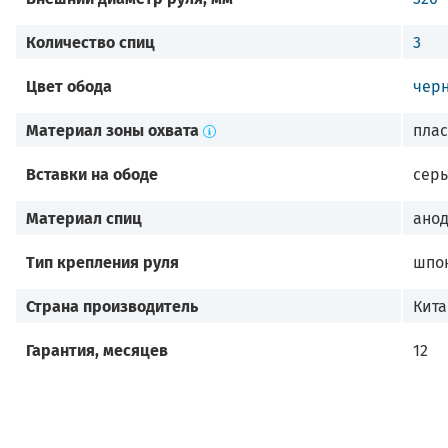
Количество спиц
3
Цвет обода
чер
Материал зоны охвата
плас
Вставки на ободе
серы
Материал спиц
ано
Тип крепления руля
шпо
Страна производитель
Кит
Гарантия, месяцев
12