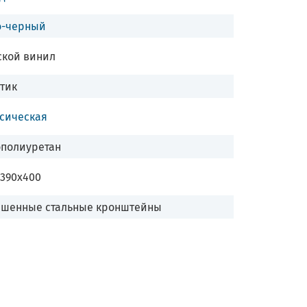
о-черный
ской винил
тик
сическая
ополиуретан
390х400
ашенные стальные кронштейны