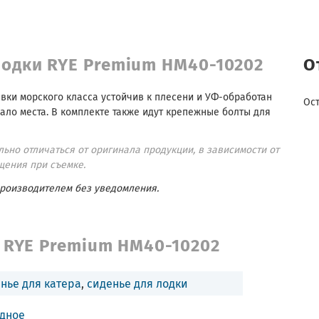
лодки RYE Premium HM40-10202
О
вки морского класса устойчив к плесени и УФ-обработан
Ос
ло места. В комплекте также идут крепежные болты для
ьно отличаться от оригинала продукции, в зависимости от
щения при съемке.
производителем без уведомления.
 RYE Premium HM40-10202
нье для катера
,
сиденье для лодки
дное