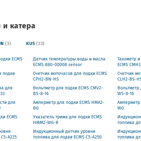
 и катера
UN
(3)
KUS
(23)
лодки ECMS
Датчик температуры воды и масла
Тахометр и
ECMS 880-00008 sensor
ECMS CMH3
я лодки
Счетчик моточасов для лодки ECMS
Счетчик мо
CPH2-BN-HS
CLH2-BS-H
ва для
Вольтметр для лодки ECMS CMV2-
Вольтметр 
-33
BS-8-16
WS-8-16
сти для
Амперметр для лодки ECMS HMA2-
Амперметр
r
BG
WG
дки ECMS
Указатель трима для лодки ECMS
Индукцион
HMM2-WG-R
топлива дл
ровня
Индукционный датчик уровня
Индукцион
 C5-A225
топлива для лодки ECMS C5-A250
топлива дл