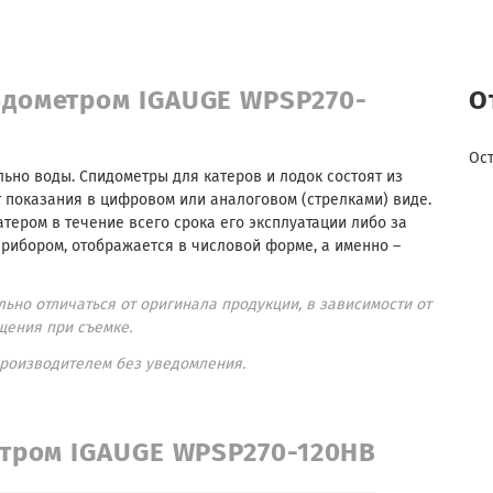
одометром IGAUGE WPSP270-
О
Ос
ьно воды. Спидометры для катеров и лодок состоят из
т показания в цифровом или аналоговом (стрелками) виде.
тером в течение всего срока его эксплуатации либо за
ибором, отображается в числовой форме, а именно –
ьно отличаться от оригинала продукции, в зависимости от
щения при съемке.
производителем без уведомления.
етром IGAUGE WPSP270-120HB