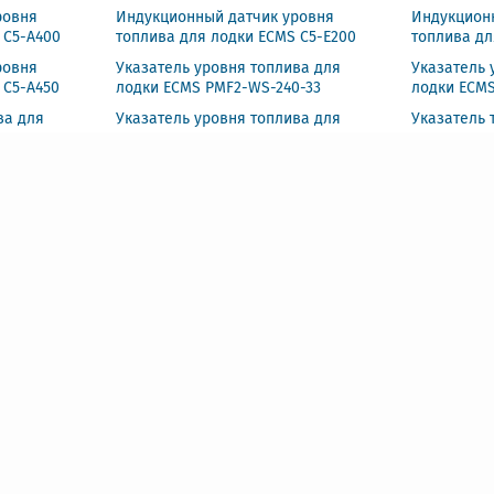
ровня
Индукционный датчик уровня
Индукцион
 C5-A400
топлива для лодки ECMS C5-E200
топлива дл
ровня
Указатель уровня топлива для
Указатель 
 C5-A450
лодки ECMS PMF2-WS-240-33
лодки ECMS
ва для
Указатель уровня топлива для
Указатель 
лодки ECMS HMF2-BG-R
лодки ECMS
масла для
Тахометр со счетчиком моточасов
Тахометр с
50
для лодки ECMS PLT2-WS-240-33
для лодки 
MS HMH3-
Тахометр для лодки ECMS HMH3-
Датчик дав
WG-6KL
ECMS NPT1
ки ECMS
Спидометр GPS для лодки ECMS
Спидометр
PLG3-WS-GPS
PLG3-BS-G
CMS PMS3-
Спидометр для лодки ECMS PMS3-
Спидометр
WS-55MI
HMG3-BG-1
лодки ECMS
Вольтметр для лодки ECMS PMV2-
Вольтметр 
WS-8-16
BS-8-16
CMS HMV2-
Вольтметр для лодки ECMS HMV2-
Указатель 
WG-8-16
ECMS PEW2-