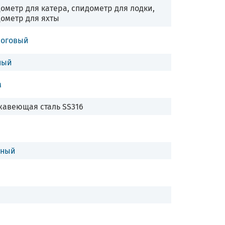
ометр для катера, спидометр для лодки,
ометр для яхты
логовый
ный
м
авеющая сталь SS316
сный