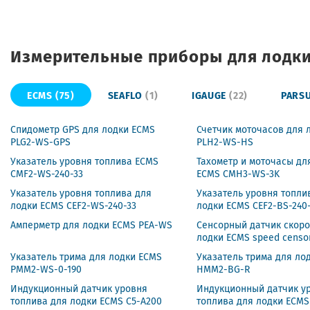
Измерительные приборы для лодки
ECMS
(75)
SEAFLO
(1)
IGAUGE
(22)
PARS
Спидометр GPS для лодки ECMS
Счетчик моточасов для 
PLG2-WS-GPS
PLH2-WS-HS
Указатель уровня топлива ECMS
Тахометр и моточасы дл
CMF2-WS-240-33
ECMS CMH3-WS-3K
Указатель уровня топлива для
Указатель уровня топли
лодки ECMS CEF2-WS-240-33
лодки ECMS CEF2-BS-240
Амперметр для лодки ECMS PEA-WS
Сенсорный датчик скоро
лодки ECMS speed censo
Указатель трима для лодки ECMS
Указатель трима для ло
PMM2-WS-0-190
HMM2-BG-R
Индукционный датчик уровня
Индукционный датчик у
топлива для лодки ECMS C5-A200
топлива для лодки ECMS