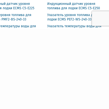
ный датчик уровня
Индукционный датчик уровня
я лодки ECMS C5-E225
топлива для лодки ECMS C5-E250
уровня топлива для
Указатель уровня топлива для
 PMF2-BS-240-33
лодки ECMS PEF2-WS-240-33
температуры воды для
Указатель температуры воды для
 PET2-WS-20-120
лодки ECMS PET2-BS-20-120
о счетчиком моточасов
Тахометр со счетчиком моточасов
ECMS PLT2-BS-240-33
для лодки ECMS PMH3-WS-6K
ления масла для лодки
Счетчик моточасов для лодки ECMS
/8
PLH2-WS-HS
 GPS для лодки ECMS
Спидометр GPS для лодки ECMS
PS
PMG3-WS-120KL
 GPS для лодки ECMS
Спидометр GPS для лодки ECMS
20KL
HMG3-WG-120KL
для лодки ECMS PMV2-
Вольтметр для лодки ECMS PEV2-
WS-8-32
уровня воды для лодки
Указатель уровня воды для лодки
BS-240-33
ECMS PEW2-WS-240-33