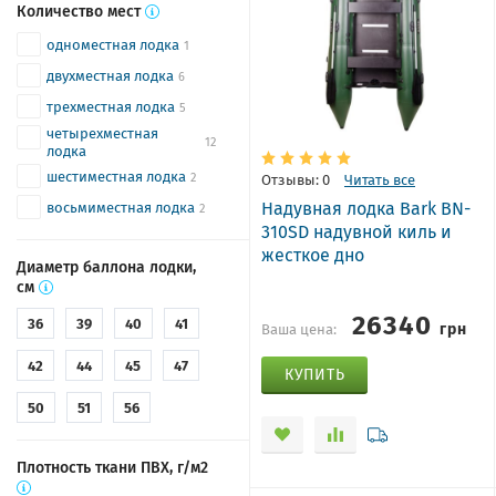
Количество мест
одноместная лодка
1
двухместная лодка
6
трехместная лодка
5
четырехместная
12
лодка
шестиместная лодка
2
Отзывы: 0
Читать все
Надувная лодка Bark BN-
восьмиместная лодка
2
310SD надувной киль и
жесткое дно
Диаметр баллона лодки,
см
26340
36
39
40
41
грн
Ваша цена:
42
44
45
47
КУПИТЬ
50
51
56
Плотность ткани ПВХ, г/м2