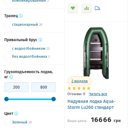
комбинированные
3
Транец
стационарный
28
Привальный брус
с водоотбойником
23
без водоотбойника
5
Грузоподъемность лодки,
кг
2
модели
Отзывы: 0
Читать все
Надувная лодка Aqua-
Storm Lu260 стандарт
Цвет
16666
грн
Ваша цена:
Зеленый
28