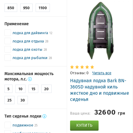
850
950
1100
Применение
лодка для дайвинга
12
лодка для отдыха
28
лодка для охоты
28
лодка для рыбалки
28
Отзывы: 0
Читать все
Максимальная мощность
мотора, л.с.
Надувная лодка Bark BN-
360SD надувной киль
5
10
15
20
жесткое дно и подвижные
сиденья
25
30
32600
грн
Ваша цена:
Тип сиденья лодки
подвижное
КУПИТЬ
25