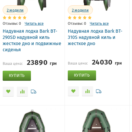
2
модели
2
модели
Отзывы: 0
Читать все
Отзывы: 0
Читать все
Надувная лодка Bark BT-
Надувная лодка Bark BT-
290SD надувной киль
310S надувной киль и
жесткое дно и подвижные
жесткое дно
сиденья
24030
23890
грн
грн
Ваша цена:
Ваша цена:
КУПИТЬ
КУПИТЬ