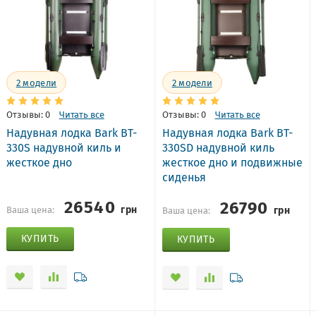
2
модели
2
модели
Отзывы: 0
Читать все
Отзывы: 0
Читать все
Надувная лодка Bark BT-
Надувная лодка Bark BT-
330S надувной киль и
330SD надувной киль
жесткое дно
жесткое дно и подвижные
сиденья
26540
26790
грн
грн
Ваша цена:
Ваша цена:
КУПИТЬ
КУПИТЬ