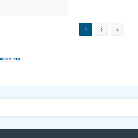
1
2
→
ишите нам