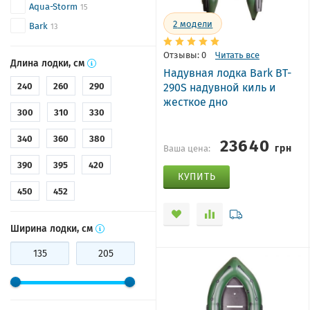
Aqua-Storm
15
2
модели
Bark
13
Отзывы: 0
Читать все
Длина лодки, см
Надувная лодка Bark BT-
290S надувной киль и
240
260
290
жесткое дно
300
310
330
23640
340
360
380
грн
Ваша цена:
390
395
420
КУПИТЬ
450
452
Ширина лодки, см