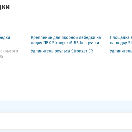
дки
бедки
Крепление для якорной лебедки на
Площадка 
лодку ПВХ Stronger MIBS без ручки
на лодку S
 скрытого
Удлинитель роульса Stronger ER
Удлинитель
)S