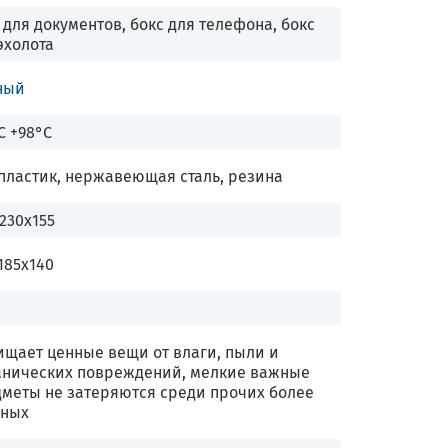
 для документов, бокс для телефона, бокс
эхолота
ный
C +98°C
пластик, нержавеющая сталь, резина
230х155
185х140
щает ценные вещи от влаги, пыли и
анических повреждений, мелкие важные
меты не затеряются среди прочих более
пных