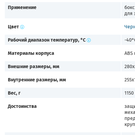
Применение
бокс
для 
Цвет
Чер
Рабочий диапазон температур, °C
-40°
Материалы корпуса
ABS 
Внешние размеры, мм
280х
Внутренние размеры, мм
255х
Вес, г
1150
Достоинства
защи
мех
пред
кру