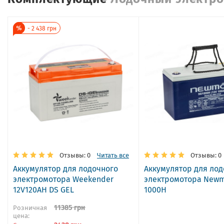
-
2 438
грн
Отзывы: 0
Читать все
Отзывы: 0
Аккумулятор для лодочного
Аккумулятор для лод
электромотора Weekender
электромотора New
12V120AH DS GEL
1000H
11385
грн
Розничная
цена: