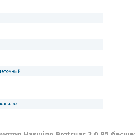
щеточный
пельное
отор Haswing Protruar 2.0 85 бесщ