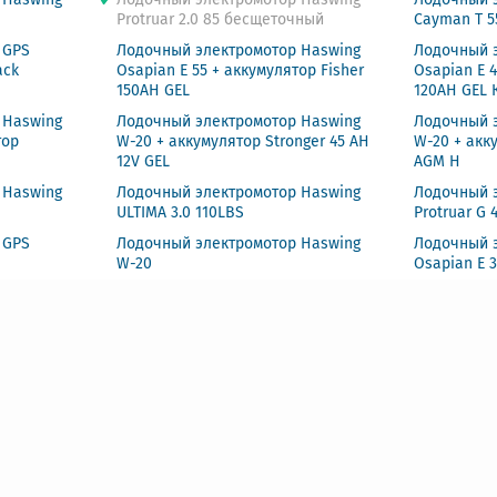
Protruar 2.0 85 бесщеточный
Cayman T 5
 GPS
Лодочный электромотор Haswing
Лодочный 
ack
Osapian E 55 + аккумулятор Fisher
Osapian E 
150AH GEL
120AH GEL 
 Haswing
Лодочный электромотор Haswing
Лодочный 
тор
W-20 + аккумулятор Stronger 45 AH
W-20 + акк
12V GEL
AGM H
 Haswing
Лодочный электромотор Haswing
Лодочный 
ULTIMA 3.0 110LBS
Protruar G 
 GPS
Лодочный электромотор Haswing
Лодочный 
W-20
Osapian E 
 Haswing
Лодочный электромотор Haswing
Лодочный 
Protruar 3.0 110 24V
Protruar G 3
 Haswing