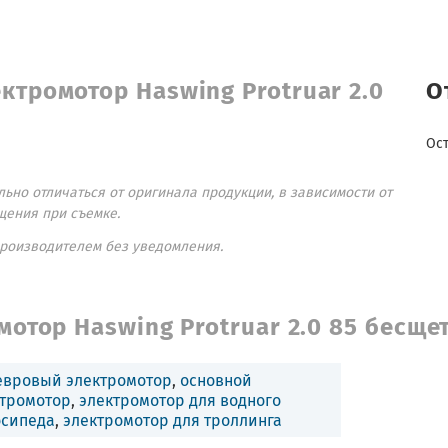
ктромотор Haswing Protruar 2.0
О
Ос
ьно отличаться от оригинала продукции, в зависимости от
щения при съемке.
производителем без уведомления.
отор Haswing Protruar 2.0 85 бесще
евровый электромотор
,
основной
ктромотор
,
электромотор для водного
осипеда
,
электромотор для троллинга