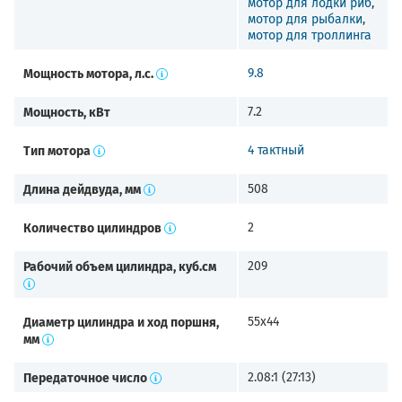
мотор для лодки риб
,
мотор для рыбалки
,
мотор для троллинга
Мощность мотора, л.с.
9.8
Мощность, кВт
7.2
Тип мотора
4 тактный
Длина дейдвуда, мм
508
Количество цилиндров
2
Рабочий объем цилиндра, куб.см
209
Диаметр цилиндра и ход поршня,
55х44
мм
Передаточное число
2.08:1 (27:13)