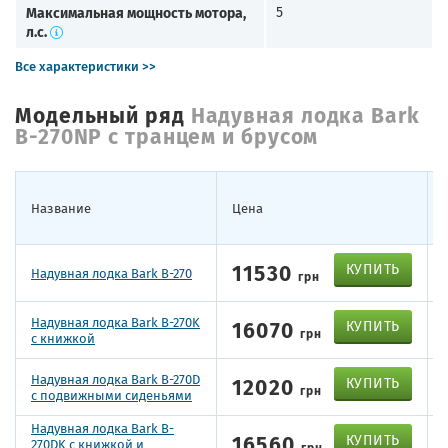
Максимальная мощность мотора,
5
л.с.
Все характеристики >>
Модельный ряд
Надувная лодка Bark
B-270NP с транцем и брусом
Название
Цена
11530
КУПИТЬ
Надувная лодка Bark B-270
грн
Надувная лодка Bark B-270K
16070
КУПИТЬ
грн
с книжкой
Надувная лодка Bark B-270D
12020
КУПИТЬ
грн
с подвижными сиденьями
Надувная лодка Bark B-
16560
КУПИТЬ
270DK с книжкой и
грн