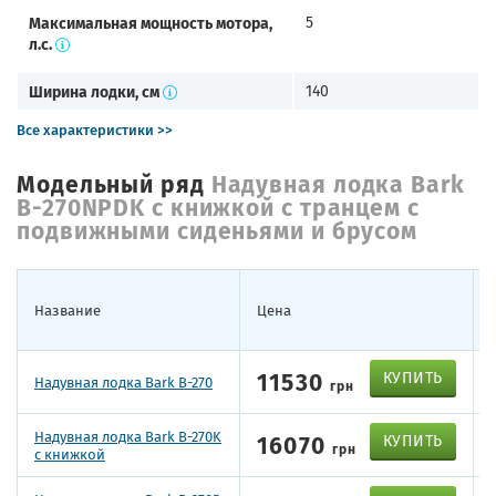
Максимальная мощность мотора,
5
л.с.
Ширина лодки, см
140
Все характеристики >>
Модельный ряд
Надувная лодка Bark
B-270NPDK с книжкой с транцем с
подвижными сиденьями и брусом
Название
Цена
11530
КУПИТЬ
Надувная лодка Bark B-270
грн
Надувная лодка Bark B-270K
16070
КУПИТЬ
грн
с книжкой